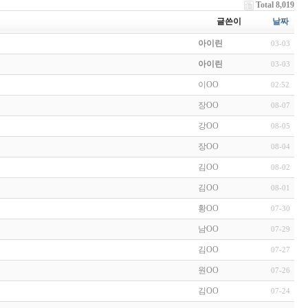
Total 8,019
글쓴이
날짜
아이린
03-03
아이린
03-03
이OO
02:52
장OO
08-07
강OO
08-05
장OO
08-04
김OO
08-02
김OO
08-01
황OO
07-30
남OO
07-29
김OO
07-27
원OO
07-26
김OO
07-24