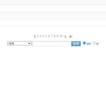
1
2
3
4
5
6
7
8
9
10
and
or