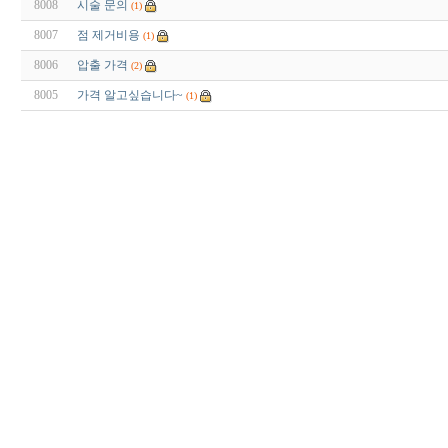
8008
시술 문의
(1)
8007
점 제거비용
(1)
8006
압출 가격
(2)
8005
가격 알고싶습니다~
(1)