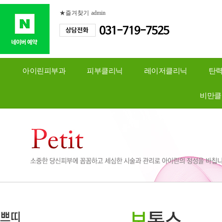
★즐겨찾기
admin
아이린피부과
피부클리닉
레이저클리닉
탄
비만클